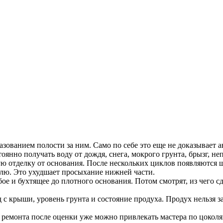
зованием полости за ним. Само по себе это еще не доказывает а
оянно получать воду от дождя, снега, мокрого грунта, брызг, не
ю отделку от основания. После нескольких циклов появляются щ
колю. Это ухудшает просыхание нижней части.
бое и бухтящее до плотного основания. Потом смотрят, из чего с
 с крыши, уровень грунта и состояние продуха. Продух нельзя з
 ремонта после оценки уже можно привлекать мастера по цоколя