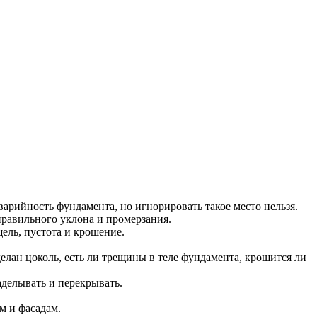
варийность фундамента, но игнорировать такое место нельзя.
правильного уклона и промерзания.
ель, пустота и крошение.
делан цоколь, есть ли трещины в теле фундамента, крошится ли
аделывать и перекрывать.
м и фасадам.