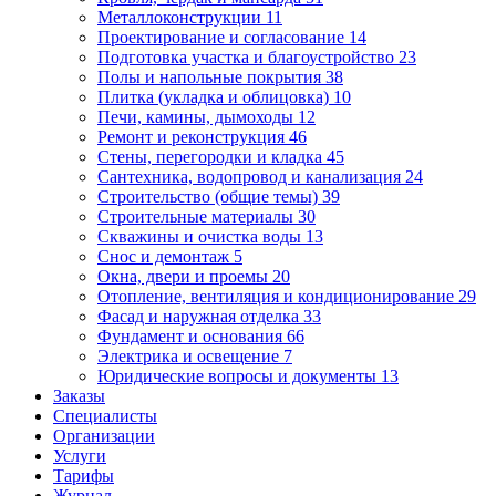
Металлоконструкции
11
Проектирование и согласование
14
Подготовка участка и благоустройство
23
Полы и напольные покрытия
38
Плитка (укладка и облицовка)
10
Печи, камины, дымоходы
12
Ремонт и реконструкция
46
Стены, перегородки и кладка
45
Сантехника, водопровод и канализация
24
Строительство (общие темы)
39
Строительные материалы
30
Скважины и очистка воды
13
Снос и демонтаж
5
Окна, двери и проемы
20
Отопление, вентиляция и кондиционирование
29
Фасад и наружная отделка
33
Фундамент и основания
66
Электрика и освещение
7
Юридические вопросы и документы
13
Заказы
Специалисты
Организации
Услуги
Тарифы
Журнал